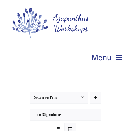
Ga
naar
inhoud
Menu
Homepage
Even voorstellen
Sorteer op
Prijs
Portfolio
Toon
36 producten
Workshops