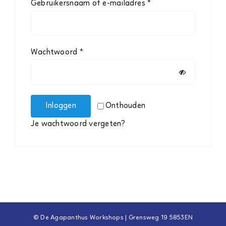
Vereist
Gebruikersnaam of e-mailadres
*
Agenda 2026
Webshop
Vereist
Wachtwoord
*
Contact
Inloggen
Onthouden
Je wachtwoord vergeten?
© De Agapanthus Workshops | Grensweg 19 5853EN