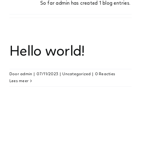
So far admin has created 1 blog entries.
Agenda 2026
Webshop
Contact
Hello world!
Door
admin
|
07/11/2023
|
Uncategorized
|
0 Reacties
Lees meer