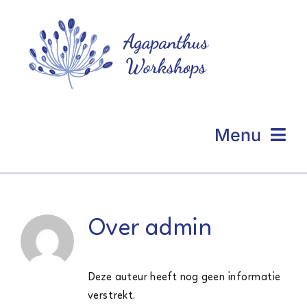
Ga
naar
inhoud
Menu
Homepage
Even voorstellen
Over
admin
Portfolio
Deze auteur heeft nog geen informatie
Workshops
verstrekt.