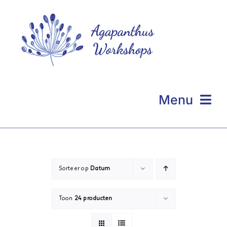
Ga
naar
inhoud
Menu
Homepage
Even voorstellen
Sorteer op
Datum
Portfolio
Toon
24 producten
Workshops