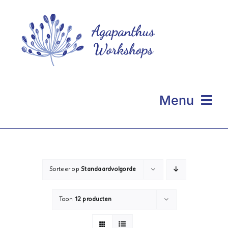
Ga
naar
inhoud
Menu
Homepage
Even voorstellen
Sorteer op
Standaardvolgorde
Portfolio
Toon
12 producten
Workshops