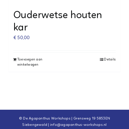
Ouderwetse houten
kar
€
50,00
Toevoegen aan
Details
winkelwagen
© De Agapanthus Workshops | Grensweg 19 5853EN
Siebengewald |
info@agapanthus-workshops.nl